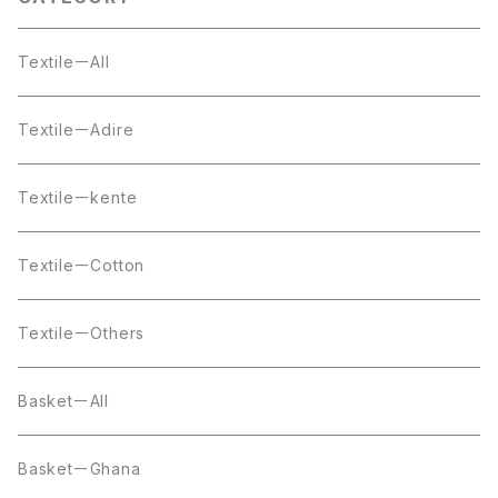
TextileーAll
TextileーAdire
Textileーkente
TextileーCotton
TextileーOthers
BasketーAll
BasketーGhana