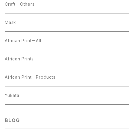
CraftーOthers
Mask
African PrintーAll
African Prints
African PrintーProducts
Yukata
BLOG