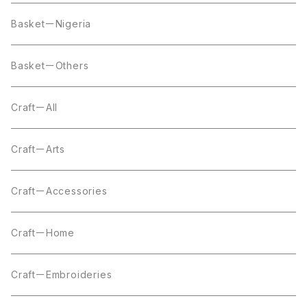
BasketーNigeria
BasketーOthers
CraftーAll
CraftーArts
CraftーAccessories
CraftーHome
CraftーEmbroideries