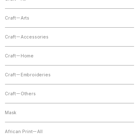
CraftーArts
CraftーAccessories
CraftーHome
CraftーEmbroideries
CraftーOthers
Mask
African PrintーAll