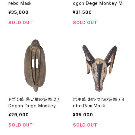
rebo Mask
ogon Dege Monkey Ma
sk
¥35,000
¥31,500
SOLD OUT
SOLD OUT
ドゴン族 黒い猿の仮面 2 /
ボボ族 おひつじの仮面 / B
Dogon Dege Monkey M
obo Ram Mask
ask 2
¥29,000
¥35,000
SOLD OUT
SOLD OUT