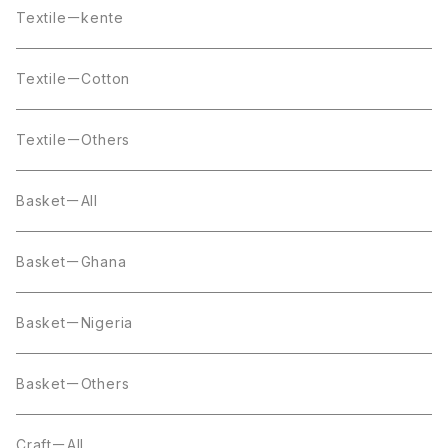
Textileーkente
TextileーCotton
TextileーOthers
BasketーAll
BasketーGhana
BasketーNigeria
BasketーOthers
CraftーAll